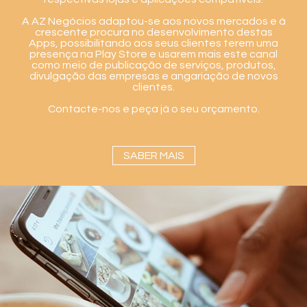
A AZ Negócios adaptou-se aos novos mercados e à
crescente procura no desenvolvimento destas
Apps, possibilitando aos seus clientes terem uma
presença na Play Store e usarem mais este canal
como meio de publicação de serviços, produtos,
divulgação das empresas e angariação de novos
clientes.
Contacte-nos e peça já o seu orçamento.
SABER MAIS